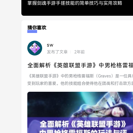
掌握剑魂手游手搓技能的简单技巧与实用攻略
猜你喜欢
sw
发布了文章
2年前
全面解析《英雄联盟手游》中男枪格雷
《英雄联盟手游》中的男枪格雷福斯（Graves）是一
受到玩家的喜爱。他的技能组合使得他在团战和打击敌方
供一些...