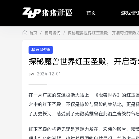
首页
游戏资
首页
/
官网咨询
/
探秘魔兽世界红玉圣殿，开启奇幻冒险
官网咨询
探秘魔兽世界红玉圣殿，开启奇
sw
2024-12-01
在一片广袤的艾泽拉斯大陆上，《魔兽世界》的红玉
之中的红玉圣殿，不仅是惊险与冒险的集结地，更是
了历史长河，感受到了无数英雄曾在此浴血奋战的气
红玉圣殿的构造无疑是其魅力所在。宏伟的殿堂、精
现出红色的光辉，映衬着周围的自然景观，给游客一